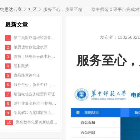
纳思达云商
社区
服务至心，质量至精——华中师范直采平台完成对
最新文章
发布者：138256321
第二类医疗器械经营备案凭证
1
纳思达智数营业执照
2
服务至心，
喜报｜纳思达云商中标南京地铁2022年打印机耗材采购项目
3
隐私政策
4
食品经营许可证
5
服务至心，质量至精——华中师范直采平台完成对接
6
增值电信业务经营许可证
7
以行业最高标准 守护每一份信任 | 纳思达云商荣获信息系统安全三级等保认证
8
采购解决方案哪家强？这些企业都选择纳思达云商！
9
聚焦数字化采购新机遇，纳思达云商用专业创造新价值
10