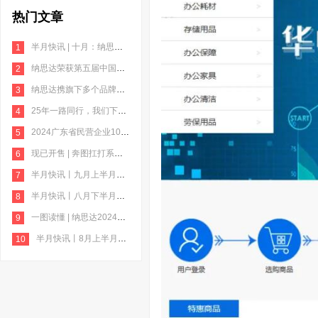
热门文章
半月快讯 | 十月：纳思达MSCI ESG评级跃升至AA级；极海荣获电机产业链“品质供应商”；格之格
1
纳思达荣获第五届中国质量奖提名奖
2
纳思达携旗下多个品牌亮相第十九届珠海国际办公设备及耗材展览会
3
25年一路同行，我们下一个里程碑见
4
2024广东省民营企业100强”榜单发布，纳思达榜上有名
5
现已开售 | 奔图扛打系列激光打印机：全新升级，扛打突破！
6
半月快讯丨九月上半月：奔图扛打系列“打印神机”上市；格之格亮相京东“企业福利季·园区服务直通车”活动
7
半月快讯丨八月下半月：纳思达发布2024年半年报；极海微发布超迷你无线智能升级设备Unismart
8
一图读懂 | 纳思达2024年半年报
9
半月快讯丨8月上半月：奔图携手麒麟软件推动硬件提质；奔图M7112DN黑白激光多功能一体机
10